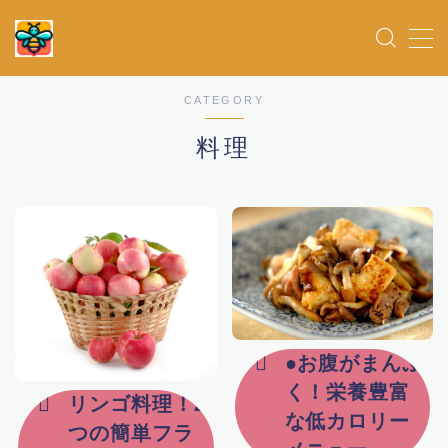
MENU
CATEGORY
ホーム
料理
女優
お得情報
俳優
アイドル
●お腹がまんぷ
く！栄養豊富
リンゴ料理！2
ドラマ
な低カロリー
つの簡単フラ