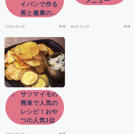
メニュー
イパンで作る
YouTube
美と健康のレ
シピ！
お笑い芸人
2018.12.05
料理
2018.11.10
料理
科捜研の女
男はつらいよ
ハワイ情報
男性歌手
サツマイモの
簡単で人気の
人生楽しむ方法
レシピ！おや
つの人気1位確
グルメ
実！
2018.10.28
料理