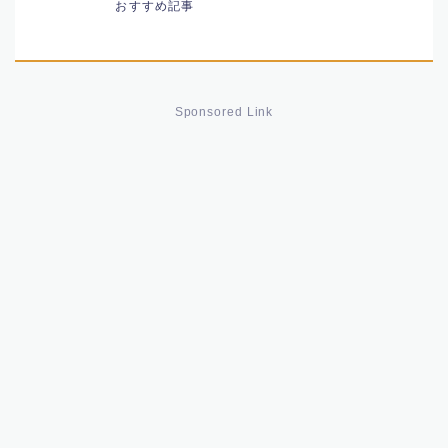
おすすめ記事
人生
音楽家
Sponsored Link
神社
作家
エグゼクティブ
女子スポーツ選手
政治家
ガーデニング