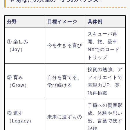
分野
目標イメージ
具体例
スキューバ再
① 楽しみ
開、旅、愛車
今を生きる喜び
（Joy）
NXでのロード
トリップ
投資の勉強、ア
② 育み
自分を育てる、
フィリエイトで
（Grow）
学び続ける
表現力UP、英
語再挑戦
子孫への資産形
③ 遺す
成、体験や思い
未来に遺すもの
（Legacy）
出、言葉で残す
記録