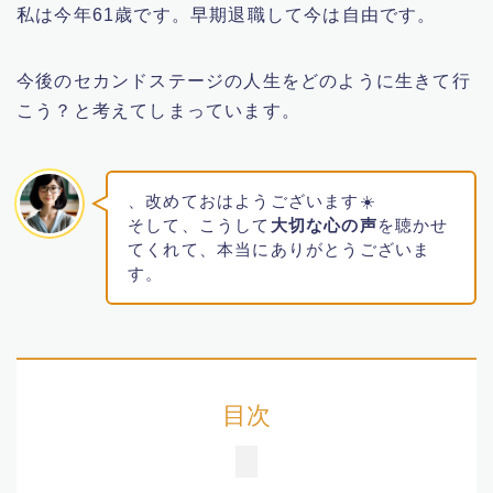
私は今年61歳です。早期退職して今は自由です。
YouTube
今後のセカンドステージの人生をどのように生きて行
お笑い芸人
こう？と考えてしまっています。
科捜研の女
、改めておはようございます☀️
男はつらいよ
そして、こうして
大切な心の声
を聴かせ
てくれて、本当にありがとうございま
ハワイ情報
す。
男性歌手
人生楽しむ方法
目次
グルメ