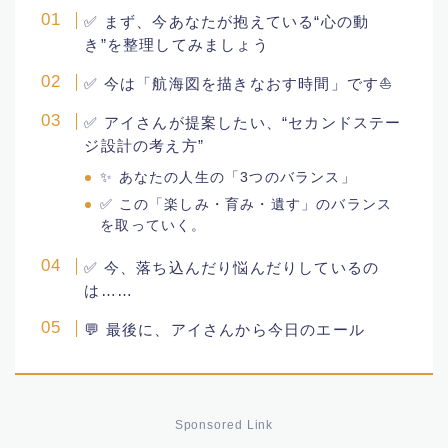
✅ まず、今あなたが抱えている“心の動
男子スポーツ選手
き”を整理してみましょう
プロフィール
✅ 今は「航海図を描きなおす時間」です⛵️
✅ アイさんが提案したい、“セカンドステー
プロフィール
ジ設計の考え方”
✨ あなたの人生の「3つのバランス」
女性タレント
✅ この「楽しみ・育み・遺す」のバランス
を取っていく。
映画
✅ 今、落ち込んだり悩んだりしているの
は……
プログラミング
💬 最後に、アイさんから今日のエール
読んだ本
ブログ
Sponsored Link