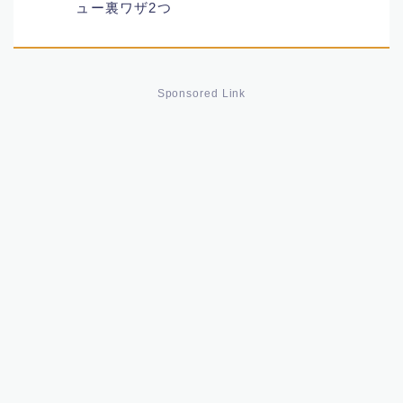
ュー裏ワザ2つ
ランニング
TV番組
Sponsored Link
アーティスト
金運
皇室
アナウンサー
有名人
スキャンダル