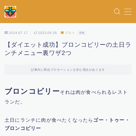
MENU
2019.07.17
2023.09.26
グルメ
PR
ホーム
【ダイエット成功】ブロンコビリーの土日ラ
ンチメニュー裏ワザ2つ
女優
記事内に商品プロモーションを含む場合があります
お得情報
ブロンコビリー
俳優
それは肉が食べられるレスト
ランだ。
アイドル
土日にランチに肉が食べたくなったら
ゴー・トゥー・
ドラマ
ブロンコビリー