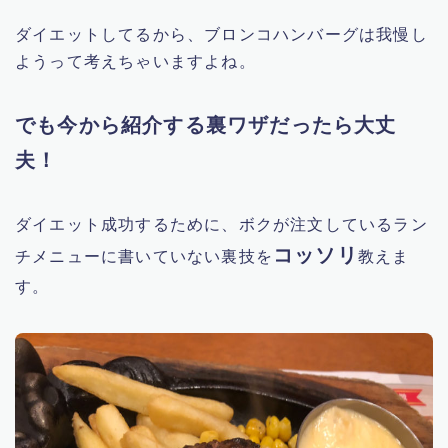
YouTube
ダイエットしてるから、ブロンコハンバーグは我慢し
ようって考えちゃいますよね。
お笑い芸人
でも今から紹介する裏ワザだったら大丈
科捜研の女
夫！
男はつらいよ
ダイエット成功するために、ボクが注文しているラン
ハワイ情報
コッソリ
チメニューに書いていない裏技を
教えま
す。
男性歌手
人生楽しむ方法
グルメ