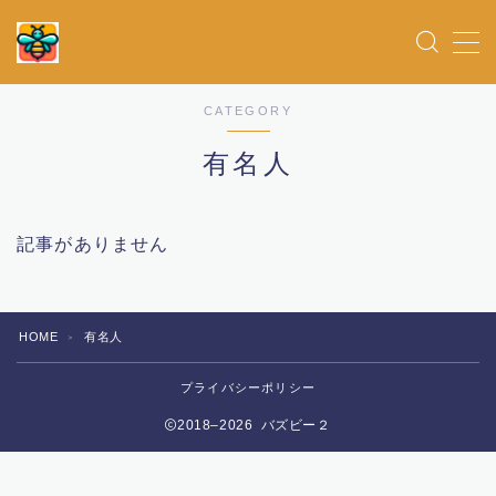
MENU
CATEGORY
ホーム
有名人
女優
記事がありません
お得情報
俳優
HOME
有名人
＞
プライバシーポリシー
アイドル
2018–2026 バズビー２
ドラマ